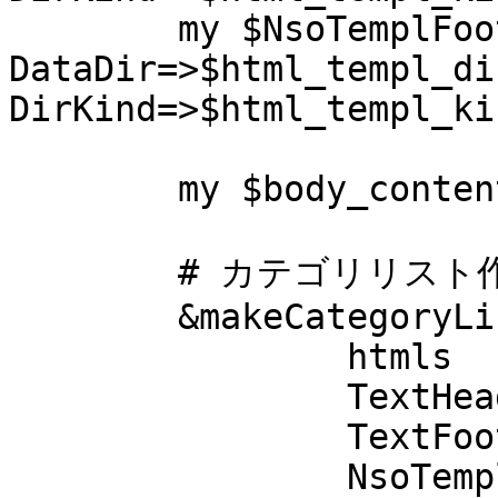
	my $NsoTemplFoot  = NsoTempl->new({ 
DataDir=>$html_templ_dir
DirKind=>$html_templ_ki
	my $body_contents;

	# カテゴリリスト作成

	&makeCategoryList( {

		htmls         => \%htmls         ,

		TextHead      => \%TextHead      ,

		TextFoot      => \%TextFoot      ,

		NsoTemplBody1 => $NsoTemplBody1  ,
