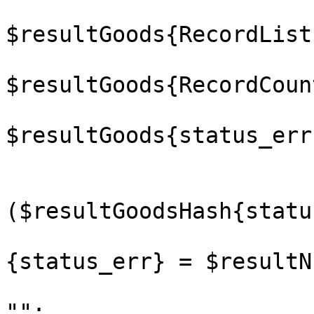
				RecordLis
$resultGoods{RecordList}
				RecordCou
$resultGoods{RecordCount
				status_er
$resultGoods{status_err}
			);
			if
($resultGoodsHash{statu
				$htm
{status_err} = $resultN
				$$body_cont
"";
