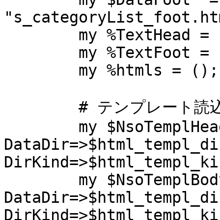
"s_categoryList_foot.htm
	my %TextHead = ();

	my %TextFoot = ();

	my %htmls = ();

	# テンプレート読込

	my $NsoTemplHead  = NsoTempl->new({ 
DataDir=>$html_templ_dir
DirKind=>$html_templ_ki
	my $NsoTemplBody1 = NsoTempl->new({ 
DataDir=>$html_templ_dir
DirKind=>$html_templ_ki