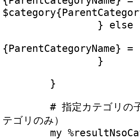
{ParentCategoryName} = 
$category{ParentCatego
		} else {

			$TextFoot-
{ParentCategoryName}
		}

	}

	# 指定カテゴリの子カテゴリ一覧を作成する（1：PCカ
テゴリのみ）

	my %resultNsoCategory = $NsoCategoryDB-