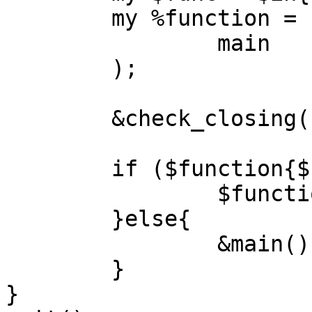
	my %function = (

		main       => \&main,

	);

	&check_closing();

	if ($function{$func}){

		$function{$func}->();

	}else{

		&main();

	}

}
