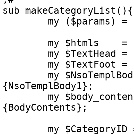
sub makeCategoryList(){

	my ($params) = shift if @_;

	my $htmls    = $params->{htmls};

	my $TextHead = $params->{TextHead};

	my $TextFoot = $params->{TextFoot};

	my $NsoTemplBody1 = $params->
{NsoTemplBody1};

	my $body_contents = $params->
{BodyContents};

	my $CategoryID = $in{CategoryID};
