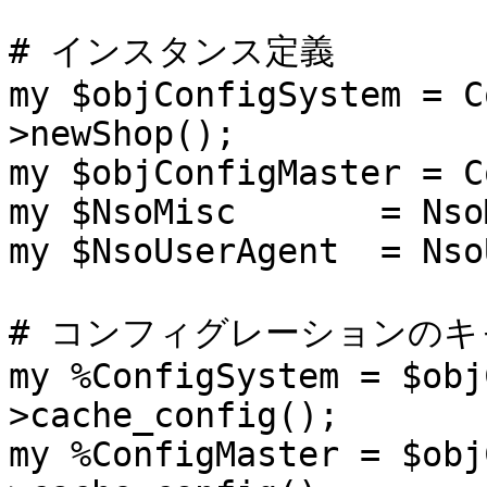
# インスタンス定義

my $objConfigSystem = C
>newShop();

my $objConfigMaster = C
my $NsoMisc       = Nso
my $NsoUserAgent  = Nso
# コンフィグレーションのキ
my %ConfigSystem = $obj
>cache_config();

my %ConfigMaster = $obj