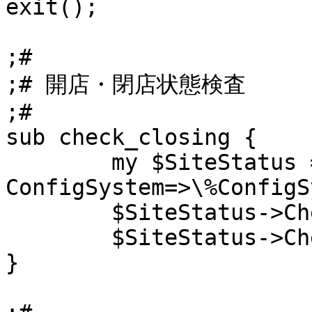
exit();

;#

;# 開店・閉店状態検査

;#

sub check_closing {

	my $SiteStatus = Lib::SiteStatus->new({ 
ConfigSystem=>\%ConfigS
	$SiteStatus->CheckClosing();

	$SiteStatus->CheckUserAgentSmartPhone();

}
