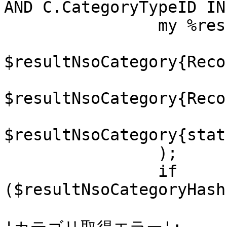
AND C.CategoryTypeID IN
		my %resultNsoCategoryHash = (

			RecordList  =>
$resultNsoCategory{Reco
			RecordCount =>
$resultNsoCategory{Reco
			status_err  =>
$resultNsoCategory{stat
		);

		if 
($resultNsoCategoryHash
			$TextHead->{page_title} 