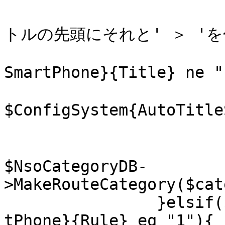
			# 基本タイトルがあれば自動タ
トルの先頭にそれと' ＞ 'を
			if($ConfigSystem{AutoTit
SmartPhone}{Title} ne ""
				$autoTitl
$ConfigSystem{AutoTitle
			}
			$autoTitle .=
$NsoCategoryDB-
>MakeRouteCategory($cat
		}elsif($ConfigSystem{AutoTitleSmar
tPhone}{Rule} eq "1"){
