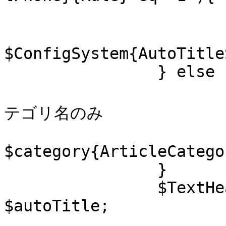
			# 基本タイトルのみ
			$autoTitle .=
$ConfigSystem{AutoTitle
		} else {

			# 2 もしくは未設定の場合 # 
テゴリ名のみ

			$autoTitle .=
$category{ArticleCatego
		}

		$TextHead->{page_title} = 
$autoTitle;
