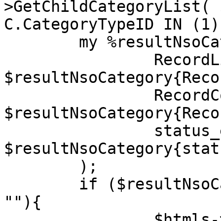
>GetChildCategoryList( 
C.CategoryTypeID IN (1) 
	my %resultNsoCategoryHash = (

		RecordList  => 
$resultNsoCategory{Reco
		RecordCount => 
$resultNsoCategory{Reco
		status_err  => 
$resultNsoCategory{stat
	);

	if ($resultNsoCategoryHash{status_err} ne 
""){

		$htmls->{status_err} = 