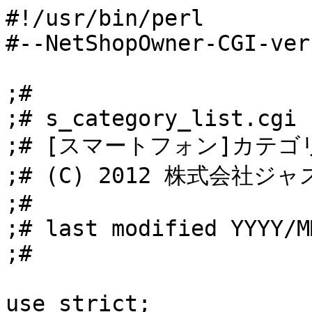
#!/usr/bin/perl

#--NetShopOwner-CGI-ver
;#

;# s_category_list.cgi

;# [スマートフォン]カテゴ
;# (C) 2012 株式会社ジ
;#

;# last modified YYYY/MM
;#

use strict;
