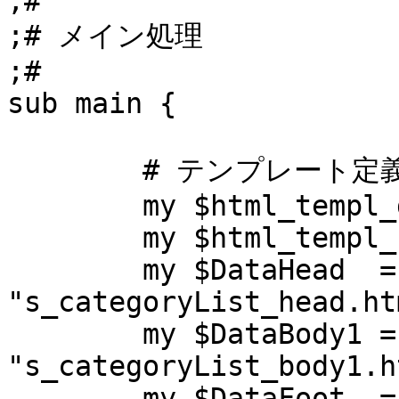
;#

;# メイン処理

;#

sub main {

	# テンプレート定義

	my $html_templ_dir   = "./";

	my $html_templ_kind  = "nsoDB/templ/";

	my $DataHead  = 
"s_categoryList_head.htm
	my $DataBody1 = 
"s_categoryList_body1.h
	my $DataFoot  = 