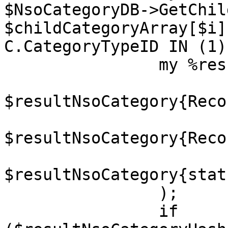
$NsoCategoryDB->GetChil
$childCategoryArray[$i]
C.CategoryTypeID IN (1)
		my %resultNsoCategoryHash = (

			RecordList  =>
$resultNsoCategory{Reco
			RecordCount =>
$resultNsoCategory{Reco
			status_err  =>
$resultNsoCategory{stat
		);

		if 