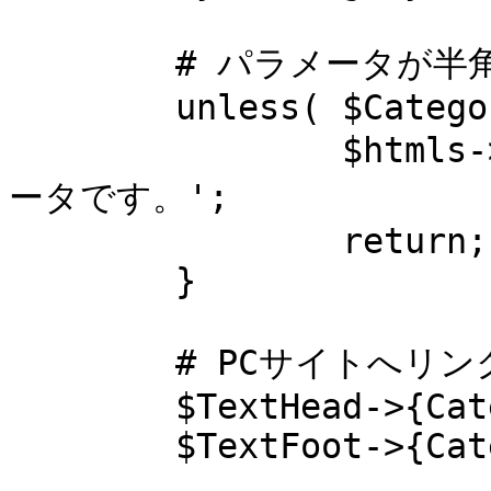
	# パラメータが半角数字のみ、1桁以上でないとエラー

	unless( $CategoryID =~ m/^\d+$/ ){

		$htmls->{status_err} = '不正なパラメ
ータです。';

		return;

	}

	# PCサイトへリンク用

	$TextHead->{CategoryID} = $CategoryID;

	$TextFoot->{CategoryID} = $CategoryID;
