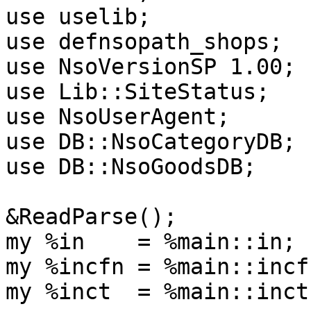
use uselib;

use defnsopath_shops;

use NsoVersionSP 1.00;

use Lib::SiteStatus;

use NsoUserAgent;

use DB::NsoCategoryDB;

use DB::NsoGoodsDB;

&ReadParse();

my %in    = %main::in;

my %incfn = %main::incfn
my %inct  = %main::inct;