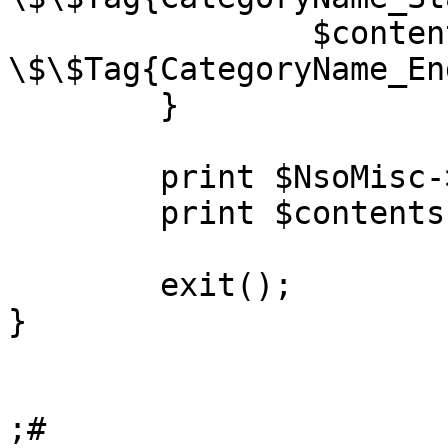
		$contents =~ s/<!--
\$\$Tag{CategoryName_En
	}

	print $NsoMisc->print_header();

	print $contents;

	exit();

}

;#
