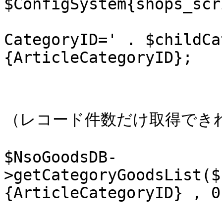
$ConfigSystem{shops_scr
			                     . '
CategoryID=' . $childCa
{ArticleCategoryID};

			# 商品数
			# カテゴリの商品一覧を取得す
（レコード件数だけ取得でき
			my %resultGoods =
$NsoGoodsDB-
>getCategoryGoodsList($
{ArticleCategoryID} , 0
			my %resultGoodsHash = (