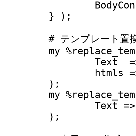
		BodyContents  => \$body_contents ,

	} );

	# テンプレート置換用パラメータ

	my %replace_templ_head = (

		Text  => \%TextHead ,

		htmls => \%htmls    ,

	);

	my %replace_templ_foot = (

		Text => \%TextFoot ,

	);
