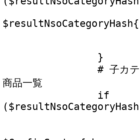
($resultNsoCategoryHash
			$htmls->{status_err} =
$resultNsoCategoryHash{
			$$body_contents = "";
			return;
		}

		# 子カテゴリの下にカテゴリがいない場合、
商品一覧

		if 
($resultNsoCategoryHash
			# リンクURL
			$TextBody{CgiName} =