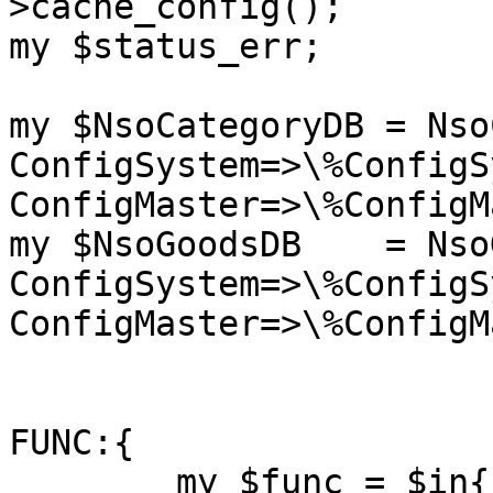
>cache_config();

my $status_err;

my $NsoCategoryDB = Nso
ConfigSystem=>\%ConfigS
ConfigMaster=>\%ConfigM
my $NsoGoodsDB    = Nso
ConfigSystem=>\%ConfigS
ConfigMaster=>\%ConfigM
FUNC:{

	my $func = $in{func} || 'main';
